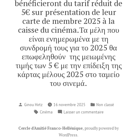
bénéficieront du tarif réduit de
5€ sur présentation de leur
carte de membre 2025 à la
caisse du cinéma.Τα μέλη που
είναι ενημερωμένα με τη
συνδρομή τους για το 2025 θα
επωφεληθούν της μειωμένης
τιμής των 5 € με την επίδειξη της
κάρτας μέλους 2025 στο ταμείο
του σινεμά.
Publié
Publié
Ginou Hirtz
16 novembre 2025
Non classé
par
dans
Étiquettes :
sur
Cinéma
Laisser un commentaire
Au
cinéma
Cercle d'Amitié Franco-Hellénique
,
proudly powered by
COSMOS,
WordPress
.