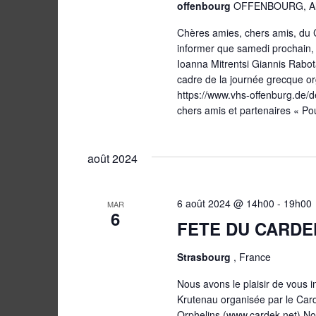
offenbourg
OFFENBOURG, Al
Chères amies, chers amis, du 
informer que samedi prochain, l
Ioanna Mitrentsi Giannis Rabo
cadre de la journée grecque or
https://www.vhs-offenburg.de/
chers amis et partenaires « P
août 2024
6 août 2024 @ 14h00
-
19h00
MAR
6
FETE DU CARDEK
Strasbourg
, France
Nous avons le plaisir de vous i
Krutenau organisée par le Card
Orphelins (www.cardek.net).Nou