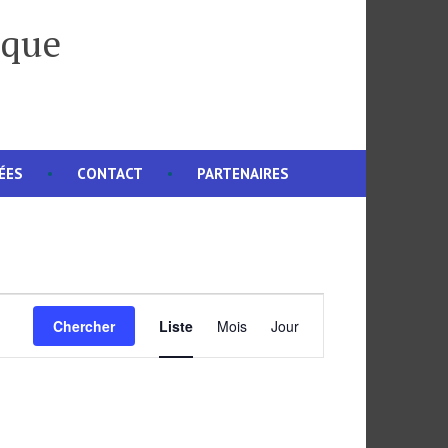
ique
ÉES
CONTACT
PARTENAIRES
Navigation
Chercher
Liste
Mois
Jour
de
vues
Évènement