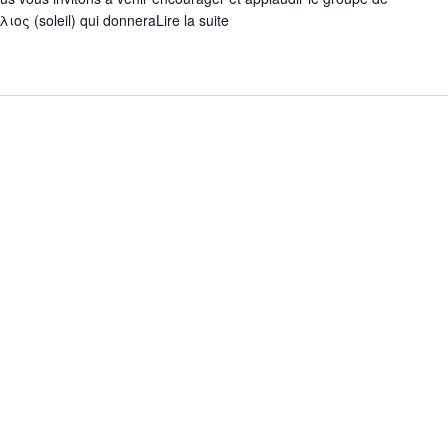
λιος (soleil) qui donnera
Lire la suite
"FETE
DU
CARDEK
LE
08
JUIN
2024"