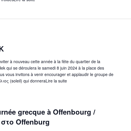
–
Βασιλόπιτα
le
29/01/2022"
K
nviter à nouveau cette année à la fête du quartier de la
ek qui se déroulera le samedi 8 juin 2024 à la place des
s vous invitons à venir encourager et applaudir le groupe de
λιος (soleil) qui donnera
Lire la suite
"FETE
DU
CARDEK"
ournée grecque à Offenbourg /
στο Offenburg