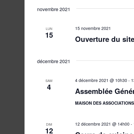
Évènements
Évènements
une
novembre 2021
par
date.
mot-
15 novembre 2021
clé.
LUN
15
Ouverture du site 
décembre 2021
4 décembre 2021 @ 10h30
-
1
SAM
4
Assemblée Généra
MAISON DES ASSOCIATION
12 décembre 2021 @ 14h00
-
DIM
12