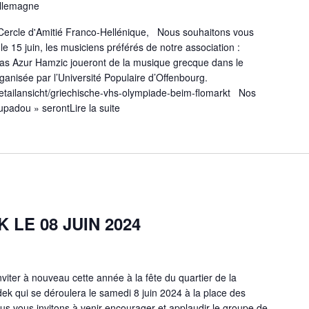
lemagne
Cercle d'Amitié Franco-Hellénique, Nous souhaitons vous
e 15 juin, les musiciens préférés de notre association :
tas Azur Hamzic joueront de la musique grecque dans le
ganisée par l’Université Populaire d’Offenbourg.
detailansicht/griechische-vhs-olympiade-beim-flomarkt Nos
oupadou » seront
Lire la suite
"15
juin
2024
:
Journée
grecque
à
Offenbourg
 LE 08 JUIN 2024
/
Ελληνική
μέρα
στο
nviter à nouveau cette année à la fête du quartier de la
Offenburg"
ek qui se déroulera le samedi 8 juin 2024 à la place des
s vous invitons à venir encourager et applaudir le groupe de