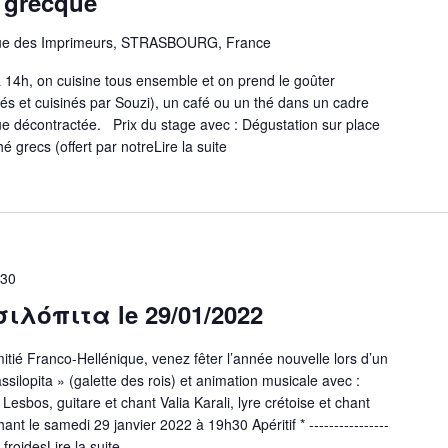
 grecque
ue des Imprimeurs, STRASBOURG, France
14h, on cuisine tous ensemble et on prend le goûter
s et cuisinés par Souzi), un café ou un thé dans un cadre
e décontractée. Prix du stage avec : Dégustation sur place
é grecs (offert par notre
Lire la suite
"Cours
de
cuisine
grecque"
h30
σιλόπιτα le 29/01/2022
ié Franco-Hellénique, venez fêter l’année nouvelle lors d’un
assilopita » (galette des rois) et animation musicale avec :
esbos, guitare et chant Valia Karali, lyre crétoise et chant
nt le samedi 29 janvier 2022 à 19h30 Apéritif * ----------------
 froides
Lire la suite
"Vassilopita