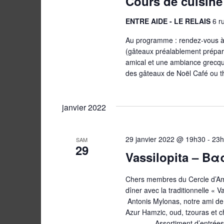
Cours de cuisine
ENTRE AIDE - LE RELAIS
6 r
Au programme : rendez-vous à 
(gâteaux préalablement préparé
amical et une ambiance grecqu
des gâteaux de Noël Café ou th
janvier 2022
29 janvier 2022 @ 19h30
-
23
SAM
29
Vassilopita – Βα
Chers membres du Cercle d’Amit
dîner avec la traditionnelle « V
Antonis Mylonas, notre ami de L
Azur Hamzic, oud, tzouras et cha
----------- Assortiment d’entrées