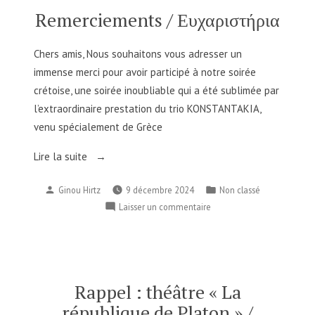
των
Remerciements / Ευχαριστήρια
5
€
με
Chers amis, Nous souhaitons vous adresser un
την
immense merci pour avoir participé à notre soirée
επίδειξη
crétoise, une soirée inoubliable qui a été sublimée par
της
l’extraordinaire prestation du trio KONSTANTAKIA,
κάρτας
venu spécialement de Grèce
μέλους
2025
« Remerciements
Lire la suite
στο
/
ταμείο
Publié
Publié
Ginou Hirtz
9 décembre 2024
Non classé
του
Ευχαριστήρια »
par
dans
σινεμά.
sur
Laisser un commentaire
Remerciements
/
Ευχαριστήρια
Rappel : théâtre « La
république de Platon » /