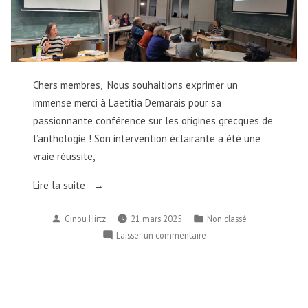
du
enfants
tarif
Conseil
Strasbourg:
réduit
de
tarif
/
l’Europe,
réduit
«
Theodoros
/
Sous
Rousopoulos,
Chers membres, Nous souhaitions exprimer un
«
la
tension
Sous
immense merci à Laetitia Demarais pour sa
directrice
tension
»
passionnante conférence sur les origines grecques de
du
»
στο
l’anthologie ! Son intervention éclairante a été une
Club
στο
σινεμά
vraie réussite,
de
σινεμά
Star
la
Star
« Remerciements
Lire la suite
presse
:
:
/
de
μειωμένη
μειωμένη
Publié
Publié
Ginou Hirtz
21 mars 2025
Non classé
Strasbourg,
ευχαριστήρια »
τιμή
τιμή »
par
dans
sur
Anka
Laisser un commentaire
Remerciements
Wessang,
/
et
ευχαριστήρια
Dorian
Merten,