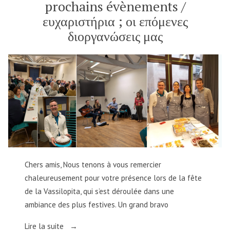
prochains évènements /
Strasbourg
Ανθρωπίνων
ευχαριστήρια ; οι επόμενες
Δικαιωμάτων,
Mattias
διοργανώσεις μας
Guyomar,
με
τον
Πρόεδρο
της
Κοινοβουλευτικής
Συνέλευσης
του
Συμβουλίου
της
Ευρώπης,
Chers amis, Nous tenons à vous remercier
Θεόδωρο
chaleureusement pour votre présence lors de la fête
Ρουσόπουλο,
τη
de la Vassilopita, qui s’est déroulée dans une
Διευθύντρια
ambiance des plus festives. Un grand bravo
Club
de
« remerciements
Lire la suite