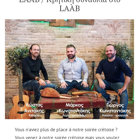
:
LAÀB
/
θέατρο
Υπενθύμιση
« Η
:
Δημοκρατία
θέατρο
« Η
του
Δημοκρατία
Πλάτωνα »
του
Πλάτωνα
Vous n’aviez plus de place à notre soirée crétoise ?
Vous venez à notre soirée crétoise mais vous voulez