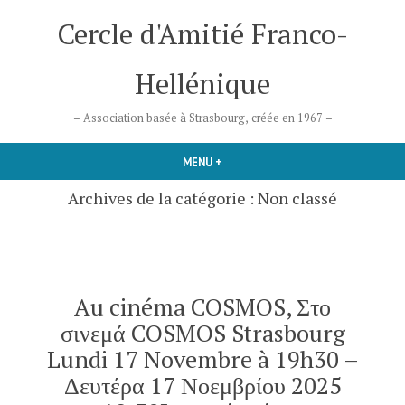
Accéder
Cercle d'Amitié Franco-
au
contenu
Hellénique
– Association basée à Strasbourg, créée en 1967 –
MENU
+
DÉPLIÉ
RÉDUIT
Archives de la catégorie :
Non classé
Au cinéma COSMOS, Στο
σινεμά COSMOS Strasbourg
Lundi 17 Novembre à 19h30 –
Δευτέρα 17 Νοεμβρίου 2025