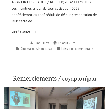
A PARTIR DU 20 AOÛT / ΑΠΟ ΤΙς 20 ΑΥΓΟΎΣΤΟΥ
animé
Les membres à jour de leur cotisation 2025
par
bénéficieront du tarif réduit de 6€ sur présentation de
le
président
leur carte de
de
« «
Lire la suite
la
Cour
Sous
européenne
Publié
Ginou Hirtz
13 août 2025
tension
des
par
Publié
,
,
sur
Cinéma
film
Non classé
Laisser un commentaire
»
droits
dans
«
au
de
Sous
Cinéma
l’homme,
tension
Star
Mattias
»
Guyomar
rue
au
Remerciements / ευχαριστήρια
avec
Cinéma
du
le
Star
jeu
président
rue
des
de
du
enfants
l’Assemblée
jeu
parlementaire
Strasbourg:
des