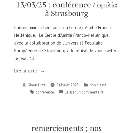
doctorant
13/03/25 : conférence / ομιλία
en
à Strasbourg
études
cinématographique
à
Chères amies, chers amis, du Cercle d’Amitié Franco-
l’Université
Hellénique, Le Cercle d’Amitié Franco-Hellénique,
de
avec la collaboration de l’Université Populaire
Strasbourg.Μετά
Européenne de Strasbourg, a le plaisir de vous inviter
την
le jeudi 13
προβολή
θα
« 13/03/25
Lire la suite
ακολουθήσει
:
συζήτηση
Publié
Publié
Ginou Hirtz
5 février 2025
Non classé
conférence
υπό
par
dans
Étiquettes :
sur
conférence
Laisser un commentaire
τον
/
13/03/25
συντονισμό
ομιλία
:
του
à
conférence
Προέδρου
Strasbourg »
/
του
ομιλία
Ευρωπαϊκού
remerciements ; nos
à
Δικαστηρίου