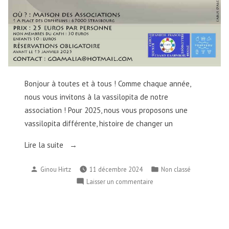
la
caisse
du
cinéma.Τα
μέλη
που
είναι
Bonjour à toutes et à tous ! Comme chaque année,
ενημερωμένα
nous vous invitons à la vassilopita de notre
με
τη
association ! Pour 2025, nous vous proposons une
συνδρομή
vassilopita différente, histoire de changer un
τους
για
« Vassilopita
Lire la suite
το
/
2025
Publié
Publié
Ginou Hirtz
11 décembre 2024
Non classé
Βασιλόπιτα »
θα
par
dans
sur
Laisser un commentaire
επωφεληθούν
Vassilopita
της
/
μειωμένης
Βασιλόπιτα
τιμής