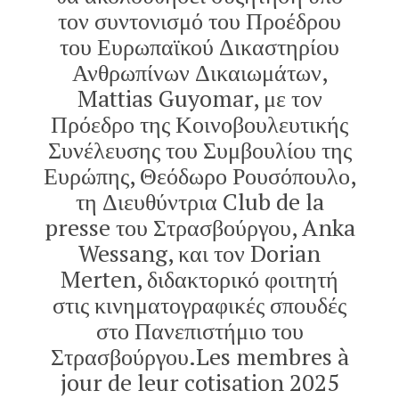
τον συντονισμό του Προέδρου
του Ευρωπαϊκού Δικαστηρίου
Ανθρωπίνων Δικαιωμάτων,
Mattias Guyomar, με τον
Πρόεδρο της Κοινοβουλευτικής
Συνέλευσης του Συμβουλίου της
Ευρώπης, Θεόδωρο Ρουσόπουλο,
τη Διευθύντρια Club de la
presse του Στρασβούργου, Anka
Wessang, και τον Dorian
Merten, διδακτορικό φοιτητή
στις κινηματογραφικές σπουδές
στο Πανεπιστήμιο του
Στρασβούργου.Les membres à
jour de leur cotisation 2025