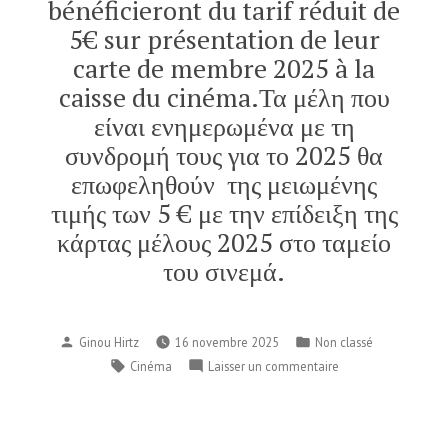
bénéficieront du tarif réduit de
5€ sur présentation de leur
carte de membre 2025 à la
caisse du cinéma.Τα μέλη που
είναι ενημερωμένα με τη
συνδρομή τους για το 2025 θα
επωφεληθούν της μειωμένης
τιμής των 5 € με την επίδειξη της
κάρτας μέλους 2025 στο ταμείο
του σινεμά.
Publié
Publié
Ginou Hirtz
16 novembre 2025
Non classé
par
dans
Étiquettes :
sur
Cinéma
Laisser un commentaire
Au
cinéma
COSMOS,