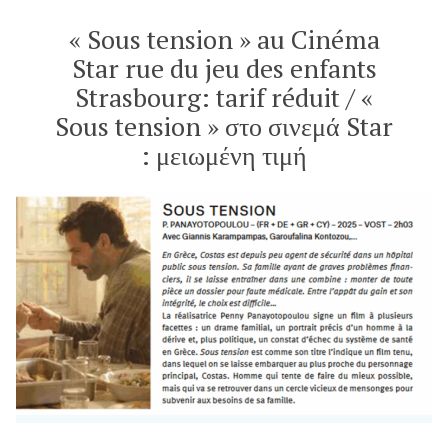
Στο
σινεμά
« Sous tension » au Cinéma
COSMOS
Star rue du jeu des enfants
Strasbourg
Strasbourg: tarif réduit / «
Lundi
17
Sous tension » στο σινεμά Star
Novembre
: μειωμένη τιμή
à
19h30
–
Δευτέρα
17
Νοεμβρίου
2025
στις
19.30La
projection
sera
suivie
d’un
débat