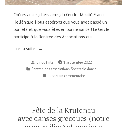
Chères amies, chers amis, du Cercle d’Amitié Franco-
Hellénique, Nous espérons que vous avez passé un
bon été et que vous êtes en bonne santé ! Le Cercle
participe à la Rentrée des Associations qui
« La
Lire la suite
rentrée
Publié
Ginou Hirtz
1 septembre 2022
du
par
Publié
,
Rentrée des associations
Spectacle danse
Cercle
dans
sur
Laisser un commentaire
d’Amitié
La
Franco-
rentrée
Hellénique
du
2022-
Cercle
d’Amitié
2023
Fête de la Krutenau
Franco-
/
avec danses grecques (notre
Hellénique
Η
groupe ilios) et musique
2022-