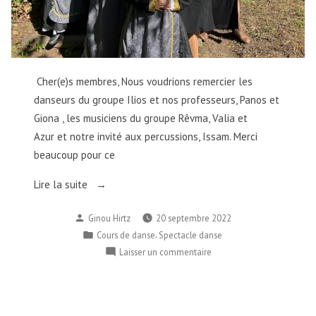
Cher(e)s membres, Nous voudrions remercier les
danseurs du groupe Ilios et nos professeurs, Panos et
Giona , les musiciens du groupe Rêvma, Valia et
Azur et notre invité aux percussions, Issam. Merci
beaucoup pour ce
« Remerciements-
Lire la suite
ευχαριστήρια/
Publié
Ginou Hirtz
20 septembre 2022
Rappel:
par
Publié
,
Cours de danse
Spectacle danse
cours
dans
sur
Laisser un commentaire
de
Remerciements-
danse:
ευχαριστήρια/
INSCRIPTIONS!
Rappel:
Εγγραφές
cours