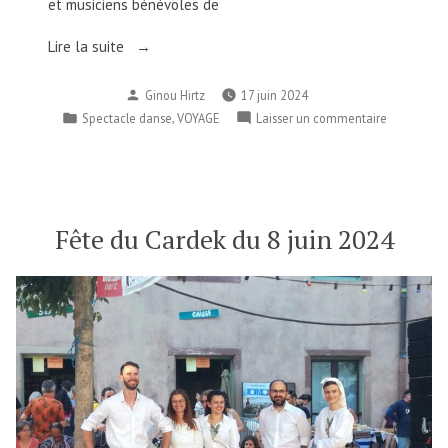
et musiciens bénévoles de
« Remerciements
Lire la suite
pour
Publié
Ginou Hirtz
17 juin 2024
le
par
Publié
,
sur
Spectacle danse
VOYAGE
Laisser un commentaire
voyage
dans
Remerciem
à
pour
Lesbos
le
et
voyage
pour
à
Fête du Cardek du 8 juin 2024
Lesbos
la
et
fête
pour
du
la
Cardek.
fête
Bel
du
Cardek.
été
Bel
!
été
/
!