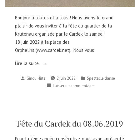
Bonjour à toutes et à tous ! Nous avons le grand
plaisir de vous inviter à la fête du quartier de la
Krutenau organisée par le Cardek le samedi
18 juin 2022 à la place des
Orphelins (www.cardek.net). Nous vous
« Fête
Lire la suite
de
Publié
Publié
Ginou Hirtz
2 juin 2022
Spectacle danse
la
par
dans
sur
Laisser un commentaire
Krutenau
Fête
avec danses grecques
de
(notre
la
groupe
Krutenau
ilios)
avec danses grecques
Fête du Cardek du 08.06.2019
(notre
et
groupe
musique
Pour la 7ème année consécutive, nous avons présenté