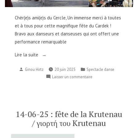
Chèr(e)s ami(e)s du Cercle, Un immense merci à toutes
et à tous pour cette magnifique fête du Cardek !
Bravo aux danseurs et danseuses qui ont offert une
performance remarquable
« Remerciements
Lire la suite
/
Publié
Publié
Ginou Hirtz
20 juin 2025
Spectacle danse
Ευχαριστήρια »
par
dans
sur
Laisser un commentaire
Remerciements
/
Ευχαριστήρια
14-06-25 : fête de la Krutenau
/ γιορτή του Krutenau