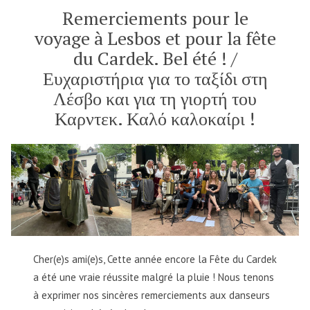
Krutenau
fête
Remerciements pour le
de
/
voyage à Lesbos et pour la fête
la
γιορτή
du Cardek. Bel été ! /
Krutenau
του
/
Ευχαριστήρια για το ταξίδι στη
Krutenau »
γιορτή
Λέσβο και για τη γιορτή του
του
Καρντεκ. Καλό καλοκαίρι !
Krutenau
Cher(e)s ami(e)s, Cette année encore la Fête du Cardek
a été une vraie réussite malgré la pluie ! Nous tenons
à exprimer nos sincères remerciements aux danseurs