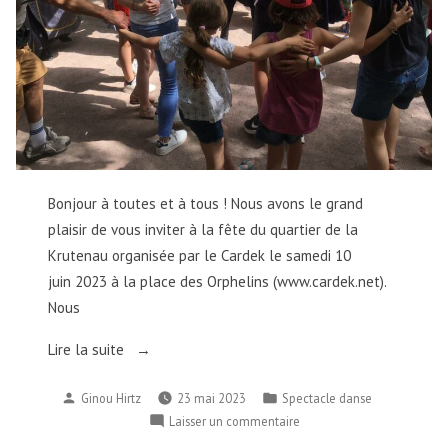
Bonjour à toutes et à tous ! Nous avons le grand
plaisir de vous inviter à la fête du quartier de la
Krutenau organisée par le Cardek le samedi 10
juin 2023 à la place des Orphelins (www.cardek.net).
Nous
« 10/6/2023
Lire la suite
–
Publié
Publié
Ginou Hirtz
23 mai 2023
Spectacle danse
Spectacle
par
dans
sur
Laisser un commentaire
de
10/6/2023