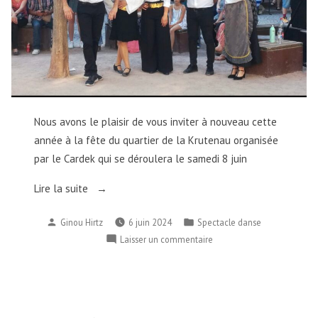
Ευχαριστήρια
/
για
Ευχαριστήρ
το
για
το
ταξίδι
ταξίδι
στη
στη
Λέσβο
Λέσβο
και
Nous avons le plaisir de vous inviter à nouveau cette
και
για
année à la fête du quartier de la Krutenau organisée
για
τη
τη
par le Cardek qui se déroulera le samedi 8 juin
γιορτή
γιορτή
« Fête
του
Lire la suite
του
Καρντεκ.
du
Καρντεκ.
Καλό
Publié
Publié
Ginou Hirtz
6 juin 2024
Spectacle danse
Cardek
Καλό
καλοκαίρι
par
dans
sur
Laisser un commentaire
du
καλοκαίρι
!
Fête
8
! »
du
juin
Cardek
2024 »
du
8