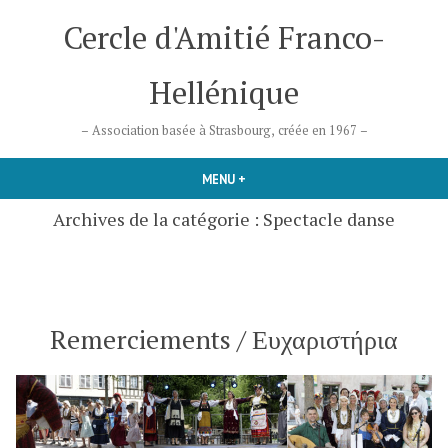
Accéder
Cercle d'Amitié Franco-
au
contenu
Hellénique
– Association basée à Strasbourg, créée en 1967 –
MENU
+
DÉPLIÉ
RÉDUIT
Archives de la catégorie :
Spectacle danse
Remerciements / Ευχαριστήρια