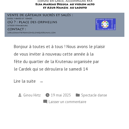
Bonjour à toutes et à tous ! Nous avons le plaisir
de vous inviter à nouveau cette année à la
fête du quartier de la Krutenau organisée par
le Cardek qui se déroulera le samedi 14
« 14-
Lire la suite
06-
Publié
Publié
Ginou Hirtz
19 mai 2025
Spectacle danse
25
par
dans
sur
Laisser un commentaire
:
14-
fête
06-
de
25
la
: