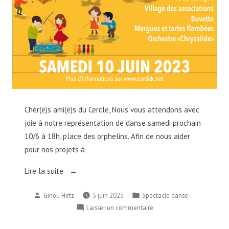
Chèr(e)s ami(e)s du Cercle, Nous vous attendons avec
joie à notre représentation de danse samedi prochain
10/6 à 18h, place des orphelins. Afin de nous aider
pour nos projets à
« Fête
Lire la suite
de
Publié
Publié
Ginou Hirtz
5 juin 2023
Spectacle danse
la
par
dans
sur
Laisser un commentaire
Krutenau »
Fête