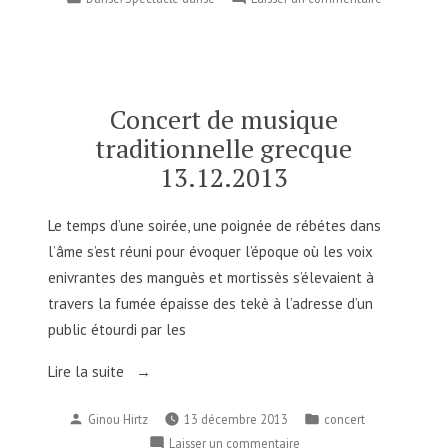
enfants
dans
Spectacle
du
pour
Cardek
les
du
enfants
18.12.2013 »
du
Concert de musique
Cardek
traditionnelle grecque
du
13.12.2013
18.12.2013
Le temps d’une soirée, une poignée de rébétes dans
l’âme s’est réuni pour évoquer l’époque où les voix
enivrantes des manguès et mortissès s’élevaient à
travers la fumée épaisse des tekè à l’adresse d’un
public étourdi par les
« Concert
Lire la suite
de
Publié
Publié
Ginou Hirtz
13 décembre 2013
concert
musique
par
dans
sur
Laisser un commentaire