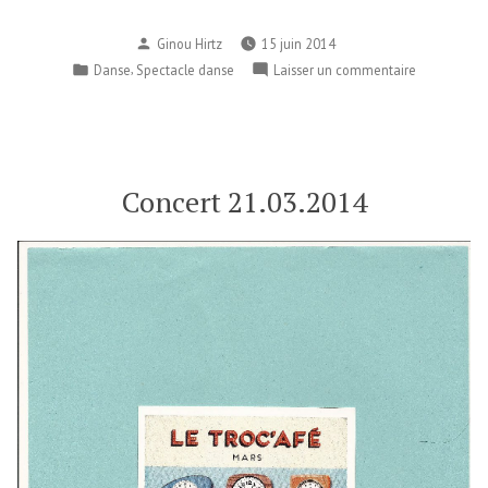
Publié
Ginou Hirtz
15 juin 2014
par
Publié
,
sur
Danse
Spectacle danse
Laisser un commentaire
dans
Fête
du
Cardek
du
15.06.2014
Concert 21.03.2014