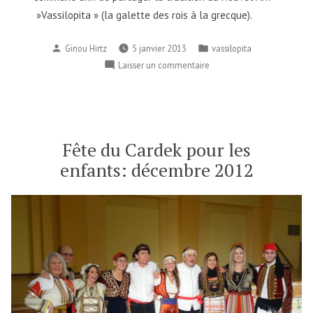
»Vassilopita » (la galette des rois à la grecque).
Publié
Publié
Ginou Hirtz
5 janvier 2013
vassilopita
par
dans
sur
Laisser un commentaire
Vassilopita
du
5.01.2013
Fête du Cardek pour les
enfants: décembre 2012