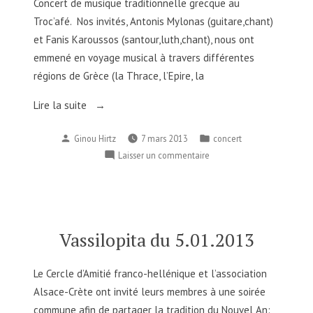
Concert de musique traditionnelle grecque au
Troc’afé. Nos invités, Antonis Mylonas (guitare,chant)
et Fanis Karoussos (santour,luth,chant), nous ont
emmené en voyage musical à travers différentes
régions de Grèce (la Thrace, l’Epire, la
« Concert
Lire la suite
du
Publié
Publié
Ginou Hirtz
7 mars 2013
concert
07.03.2013 »
par
dans
sur
Laisser un commentaire
Concert
du
07.03.2013
Vassilopita du 5.01.2013
Le Cercle d’Amitié franco-hellénique et l’association
Alsace-Crète ont invité leurs membres à une soirée
commune afin de partager la tradition du Nouvel An: