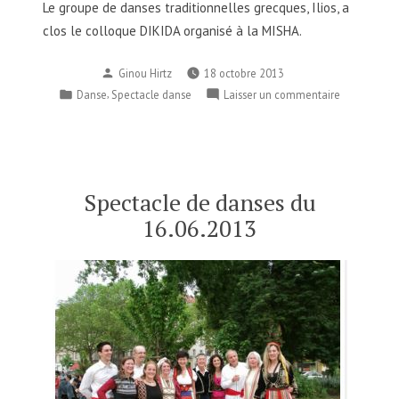
Le groupe de danses traditionnelles grecques, Ilios, a
clos le colloque DIKIDA organisé à la MISHA.
Publié
Ginou Hirtz
18 octobre 2013
par
Publié
,
sur
Danse
Spectacle danse
Laisser un commentaire
dans
Représentat
de
danses
du
18.10.2013
Spectacle de danses du
16.06.2013