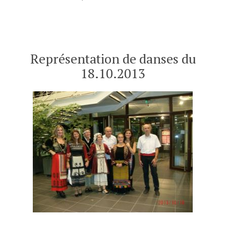
traditionnelle
Concert
grecque
de
13.12.2013 »
musique
traditionnelle
grecque
Représentation de danses du
13.12.2013
18.10.2013