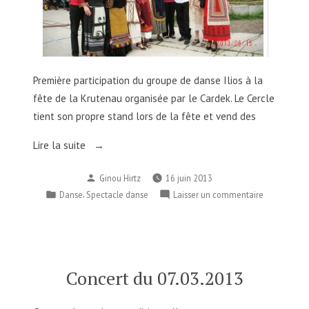
Première participation du groupe de danse Ilios à la
fête de la Krutenau organisée par le Cardek. Le Cercle
tient son propre stand lors de la fête et vend des
« Spectacle
Lire la suite
de
Publié
Ginou Hirtz
16 juin 2013
danses
par
Publié
,
sur
Danse
Spectacle danse
Laisser un commentaire
du
dans
Spectacle
16.06.2013 »
de
danses
du
16.06.2013
Concert du 07.03.2013