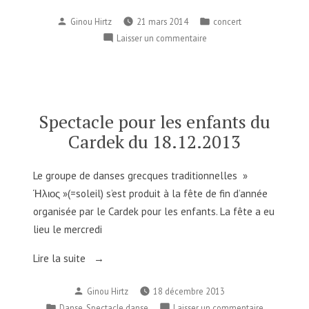
Publié
Publié
Ginou Hirtz
21 mars 2014
concert
par
dans
sur
Laisser un commentaire
Concert
21.03.2014
Spectacle pour les enfants du
Cardek du 18.12.2013
Le groupe de danses grecques traditionnelles »
Ήλιος »(=soleil) s’est produit à la fête de fin d’année
organisée par le Cardek pour les enfants. La fête a eu
lieu le mercredi
« Spectacle
Lire la suite
pour
Publié
Ginou Hirtz
18 décembre 2013
les
par
Publié
,
sur
Danse
Spectacle danse
Laisser un commentaire