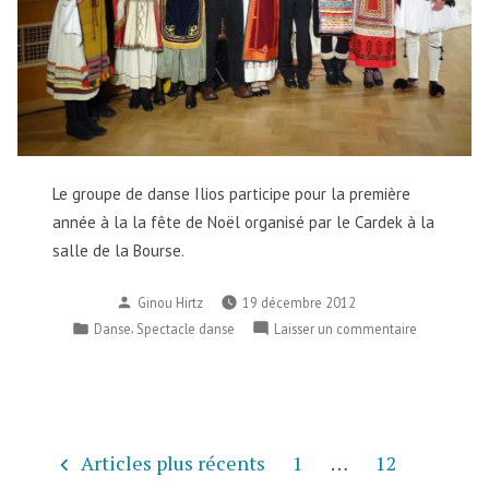
Le groupe de danse Ilios participe pour la première
année à la la fête de Noël organisé par le Cardek à la
salle de la Bourse.
Publié
Ginou Hirtz
19 décembre 2012
par
Publié
,
sur
Danse
Spectacle danse
Laisser un commentaire
dans
Fête
du
Cardek
pour
les
Pagination
Articles plus récents
1
…
12
enfants: