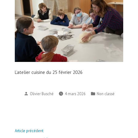
L’atelier cuisine du 25 février 2026
Publié
Publié
Olivier Busché
4 mars 2026
Non classé
par
dans
Navigation
Article
Article précédent