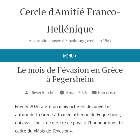
Accéder
Cercle d'Amitié Franco-
au
contenu
Hellénique
– Association basée à Strasbourg, créée en 1967 –
MENU
+
DÉPLIÉ
RÉDUIT
Le mois de l’évasion en Grèce
à Fegersheim
Publié
Publié
Olivier Busché
4 mars 2026
Non classé
par
dans
Février 2026 a été un mois riche en découvertes
autour de la Grèce à la médiathèque de Fegersheim,
qui avait choisi de mettre ce pays à l’honneur dans le
cadre du «Mois de l’évasion».