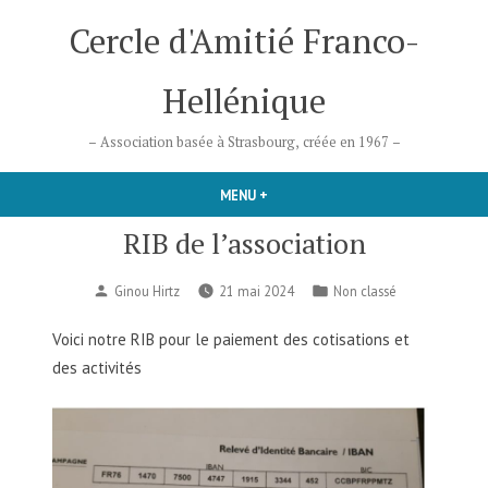
Accéder
Cercle d'Amitié Franco-
au
contenu
Hellénique
– Association basée à Strasbourg, créée en 1967 –
MENU
+
DÉPLIÉ
RÉDUIT
RIB de l’association
Publié
Publié
Ginou Hirtz
21 mai 2024
Non classé
par
dans
Voici notre RIB pour le paiement des cotisations et
des activités