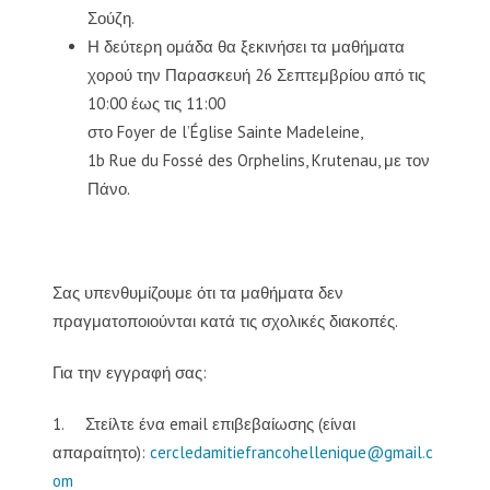
Σούζη.
Η δεύτερη ομάδα θα ξεκινήσει τα μαθήματα
χορού την Παρασκευή 26 Σεπτεμβρίου από τις
10:00 έως τις 11:00
στο Foyer de l’Église Sainte Madeleine,
1b Rue du Fossé des Orphelins, Krutenau, με τον
Πάνο.
Σας υπενθυμίζουμε ότι τα μαθήματα δεν
πραγματοποιούνται κατά τις σχολικές διακοπές.
Για την εγγραφή σας:
1. Στείλτε ένα email επιβεβαίωσης (είναι
απαραίτητο):
cercledamitiefrancohellenique@gmail.c
om