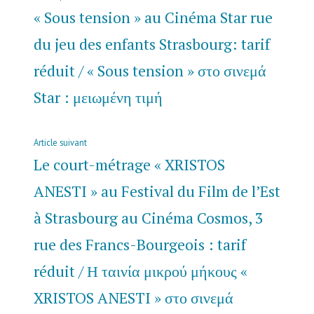
de
précédent :
« Sous tension » au Cinéma Star rue
l’article
du jeu des enfants Strasbourg: tarif
réduit / « Sous tension » στο σινεμά
Star : μειωμένη τιμή
Article
Article suivant
suivant
Le court-métrage « XRISTOS
:
ANESTI » au Festival du Film de l’Est
à Strasbourg au Cinéma Cosmos, 3
rue des Francs-Bourgeois : tarif
réduit / Η ταινία μικρού μήκους «
XRISTOS ANESTI » στο σινεμά