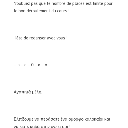
N’oubliez pas que le nombre de places est limité pour
le bon déroulement du cours !
Hâte de redanser avec vous !
– o – o – 0 – o – o –
Αγαπητά μέλη,
Ελπίζουμε να περάσατε ένα όμορφο καλοκαίρι και
να είστε καλά στην υγεία σας!