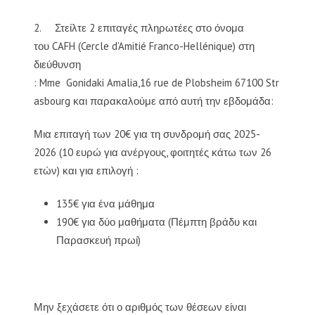
2. Στείλτε 2 επιταγές πληρωτέες στο όνομα
του CAFH (Cercle d’Amitié Franco-Hellénique) στη
διεύθυνση
: Mme Gonidaki Amalia,16 rue de Plobsheim 67100 Str
asbourg και παρακαλούμε από αυτή την εβδομάδα:
Μια επιταγή των 20€ για τη συνδρομή σας 2025-
2026 (10 ευρώ για ανέργους, φοιτητές κάτω των 26
ετών) και για επιλογή :
135€ για ένα μάθημα
190€ για δύο μαθήματα (Πέμπτη βράδυ και
Παρασκευή πρωί)
Μην ξεχάσετε ότι ο αριθμός των θέσεων είναι