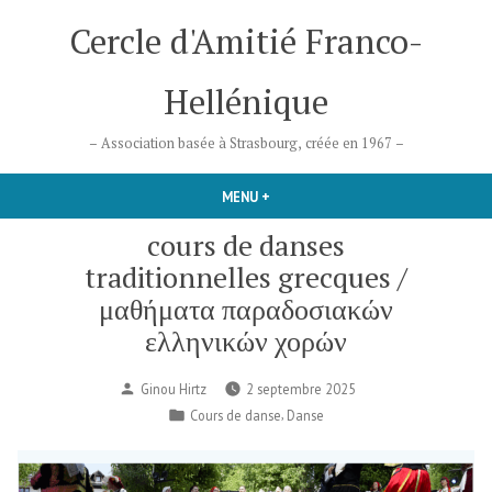
Accéder
Cercle d'Amitié Franco-
au
contenu
Hellénique
– Association basée à Strasbourg, créée en 1967 –
MENU
+
DÉPLIÉ
RÉDUIT
cours de danses
traditionnelles grecques /
μαθήματα παραδοσιακών
ελληνικών χορών
Publié
Ginou Hirtz
2 septembre 2025
par
Publié
,
Cours de danse
Danse
dans