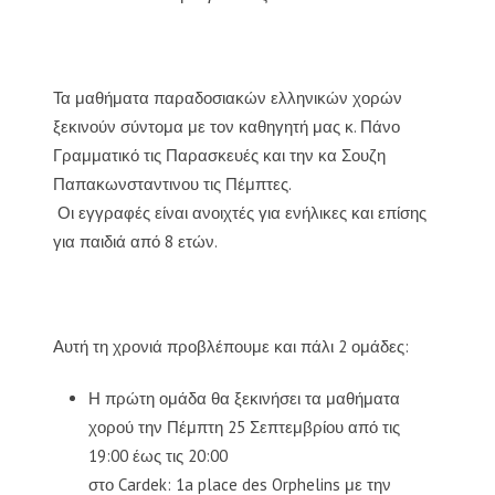
Τα μαθήματα παραδοσιακών ελληνικών χορών
ξεκινούν σύντομα με τον καθηγητή μας κ. Πάνο
Γραμματικό τις Παρασκευές και την κα Σουζη
Παπακωνσταντινου τις Πέμπτες.
Οι εγγραφές είναι ανοιχτές για ενήλικες και επίσης
για παιδιά από 8 ετών.
Αυτή τη χρονιά προβλέπουμε και πάλι 2 ομάδες:
Η πρώτη ομάδα θα ξεκινήσει τα μαθήματα
χορού την Πέμπτη 25 Σεπτεμβρίου από τις
19:00 έως τις 20:00
στο Cardek: 1a place des Orphelins με την