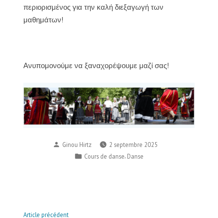
περιορισμένος για την καλή διεξαγωγή των
μαθημάτων!
Ανυπομονούμε να ξαναχορέψουμε μαζί σας!
Publié
Ginou Hirtz
2 septembre 2025
par
Publié
,
Cours de danse
Danse
dans
Navigation
Article
Article précédent